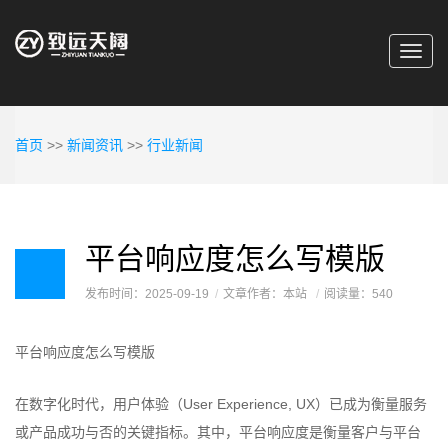
Toggl
navig
首页
>>
新闻资讯
>>
行业新闻
平台响应度怎么写模版
发布时间：2025-09-19
文章作者：本站
阅读量：540
平台响应度怎么写模版
在数字化时代，用户体验（User Experience, UX）已成为衡量服务
或产品成功与否的关键指标。其中，平台响应度是衡量客户与平台