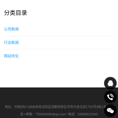
分类目录
公司新闻
行业新闻
网站优化
地址：中国(四川)自由贸易试验区成都高新区天府大道北段1700号8栋1单元12
层 / 邮箱：759949096@qq.com / 电话：18086822540